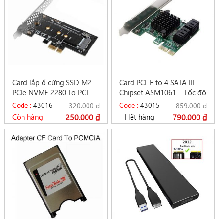
Card lắp ổ cứng SSD M2
Card PCI-E to 4 SATA III
PCIe NVME 2280 To PCI
Chipset ASM1061 – Tốc độ
Express 3.0 X1
6Gbps
Code :
43016
Code :
43015
320.000
₫
859.000
₫
Còn hàng
250.000
₫
Hết hàng
790.000
₫