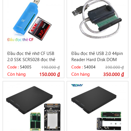
Đầu đọc thẻ nhớ CF USB
Đầu đọc thẻ USB 2.0 44pin
2.0 SSK SCRS028 đọc thẻ
Reader Hard Disk DOM
CF máy ảnh Camera
EDC thiết bị COMBO
Code :
54005
Code :
54004
190.000
₫
390.000
₫
Còn hàng
150.000
₫
Còn hàng
350.000
₫