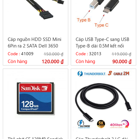
Cáp nguồn HDD SSD Mini
Cáp USB Type-C sang USB
6Pin ra 2 SATA Dell 3650
Type-B dài 0.5M kết nối
3655 3252 3668
Máy in với Macbook
Code :
41009
Code :
32013
150.000
₫
119.000
₫
Còn hàng
120.000
₫
Còn hàng
90.000
₫