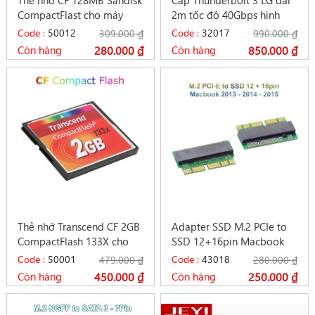
Thẻ nhớ CF 128MB Sandisk
Cáp Thunderbolt 3 LG dài
CompactFlast cho máy
2m tốc độ 40Gbps hình
CNC công nghiệp
ảnh 5K sạc 5A/100W
Code :
50012
Code :
32017
309.000
₫
990.000
₫
Còn hàng
280.000
₫
Còn hàng
850.000
₫
Thẻ nhớ Transcend CF 2GB
Adapter SSD M.2 PCIe to
CompactFlash 133X cho
SSD 12+16pin Macbook
máy ảnh Camera
Air Pro 2013 2014 2015
Code :
50001
Code :
43018
479.000
₫
280.000
₫
Còn hàng
450.000
₫
Còn hàng
250.000
₫