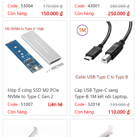
inch sang SATA
SSU EM2-5002
Code :
53004
Code :
43001
170.000
₫
280.000
₫
Còn hàng
150.000
₫
Còn hàng
250.000
₫
Hộp ổ cứng SSD M2 PCIe
Cáp USB Type-C sang
NVMe to Type C Gen 2
Type-B 1M kết nối Laptop,
10gb vỏ nhôm
Macbook với Máy in
Code :
51007
Liên hệ
Code :
32014
139.000
₫
Còn hàng
Còn hàng
110.000
₫