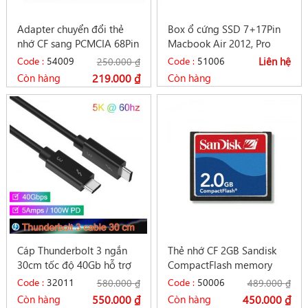
Adapter chuyển đổi thẻ
Box ổ cứng SSD 7+17Pin
nhớ CF sang PCMCIA 68Pin
Macbook Air 2012, Pro
IDE / ATA máy CNC
2012 sang USB 3.0
Code :
54009
Code :
51006
Liên hệ
250.000
₫
Còn hàng
219.000
₫
Còn hàng
Cáp Thunderbolt 3 ngắn
Thẻ nhớ CF 2GB Sandisk
30cm tốc độ 40Gb hỗ trợ
CompactFlash memory
5K sạc 5A/100W PD
card dùng cho máy CNC
Code :
32011
Code :
50006
580.000
₫
489.000
₫
Còn hàng
550.000
₫
Còn hàng
450.000
₫