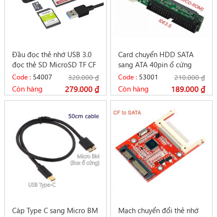
Đầu đọc thẻ nhớ USB 3.0
Card chuyển HDD SATA
đọc thẻ SD MicroSD TF CF
sang ATA 40pin ổ cứng
MS Acasis IS-015
HDD 3.5 – chip JM20330
Code :
54007
Code :
53001
320.000
₫
210.000
₫
Còn hàng
279.000
₫
Còn hàng
189.000
₫
Cáp Type C sang Micro BM
Mạch chuyển đổi thẻ nhớ