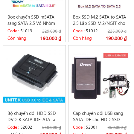
Box chuyển SSD mSATA
Box SSD M.2 SATA to SATA
sang SATA 2.5 Vỏ Nhôm
2.5 Lắp SSD M.2/NGFF cho
cho máy tính PC Laptop
PC, Laptop
Code :
51013
Code :
51012
229.000
₫
225.000
₫
Còn hàng
190.000
₫
Còn hàng
190.000
₫
Bộ chuyển đổi HDD SSD
Cáp chuyển đổi USB sang
DVD-R SATA IDE-ATA ra
SATA IDE cho HDD SSD
USB 3.0 Unitek Y-3322
DVD Dtech DT-8003A
Code :
52002
Code :
52001
550.000
₫
350.000
₫