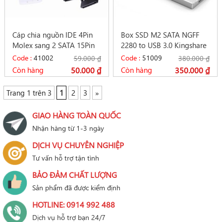
Cáp chia nguồn IDE 4Pin
Box SSD M2 SATA NGFF
Molex sang 2 SATA 15Pin
2280 to USB 3.0 Kingshare
HDD SSD
KS-AMTU28
Code :
41002
Code :
51009
59.000
₫
380.000
₫
Còn hàng
50.000
₫
Còn hàng
350.000
₫
Trang 1 trên 3
1
2
3
»
GIAO HÀNG TOÀN QUỐC
Nhận hàng từ 1-3 ngày
DỊCH VỤ CHUYÊN NGHIỆP
Tư vấn hỗ trợ tận tình
BẢO ĐẢM CHẤT LƯỢNG
Sản phẩm đã được kiểm định
HOTLINE: 0914 992 488
Dịch vụ hỗ trợ bạn 24/7