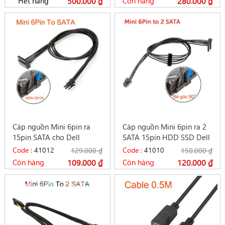
Hết hàng
500.000
₫
Còn hàng
280.000
₫
Cáp nguồn Mini 6pin ra
Cáp nguồn Mini 6pin ra 2
15pin SATA cho Dell
SATA 15pin HDD SSD Dell
Vostro 3070 3670 3668
Vostro 3070 3670
Code :
41012
Code :
41010
129.000
₫
150.000
₫
Còn hàng
109.000
₫
Còn hàng
120.000
₫