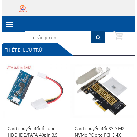
Toggle
navigation
Tìm
Search
0
kiếm
cho:
THIẾT BỊ LƯU TRỮ
Card chuyển đổi ổ cứng
Card chuyển đổi SSD M2
HDD IDE/PATA 40pin 3.5
NVMe PCIe to PCI-E 4X –