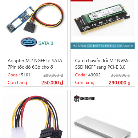
Adapter M.2 NGFF to SATA
Card chuyển đổi M2 NVMe
7Pin tốc độ 6Gb cho ổ
SSD NGFF sang PCI-E 3.0
cứng HDD SSD SATA 3
X16 – JEYI
Code :
51011
Code :
43002
289.000
₫
330.000
₫
Còn hàng
250.000
₫
Còn hàng
290.000
₫