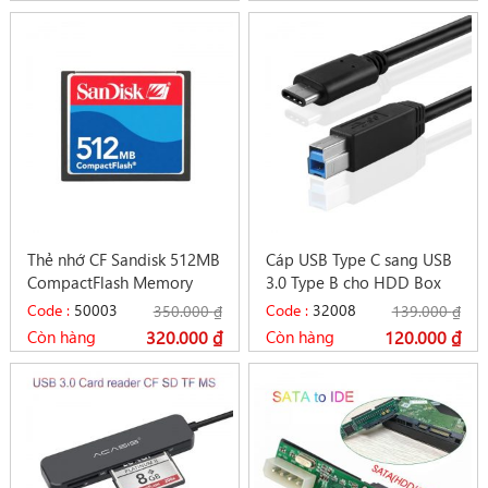
Thẻ nhớ CF Sandisk 512MB
Cáp USB Type C sang USB
CompactFlash Memory
3.0 Type B cho HDD Box
card cho máy CNC
và Máy in scan
Code :
50003
Code :
32008
350.000
₫
139.000
₫
Còn hàng
320.000
₫
Còn hàng
120.000
₫