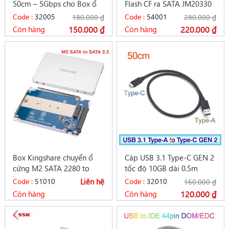
50cm – 5Gbps cho Box ổ
Flash CF ra SATA JM20330
cứng cắm ngoài
chip
Code :
32005
Code :
54001
180.000
₫
280.000
₫
Còn hàng
150.000
₫
Còn hàng
220.000
₫
Box Kingshare chuyển ổ
Cáp USB 3.1 Type-C GEN 2
cứng M2 SATA 2280 to
tốc độ 10GB dài 0.5m
SATA 2.5 vỏ nhôm
Type-A sang Type-C
Code :
51010
Liên hệ
Code :
32010
160.000
₫
Còn hàng
Còn hàng
120.000
₫