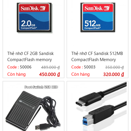
Thẻ nhớ CF 2GB Sandisk
Thẻ nhớ CF Sandisk 512MB
CompactFlash memory
CompactFlash Memory
card dùng cho máy CNC
card cho máy CNC
Code :
50006
Code :
50003
489.000
₫
350.000
₫
Còn hàng
450.000
₫
Còn hàng
320.000
₫