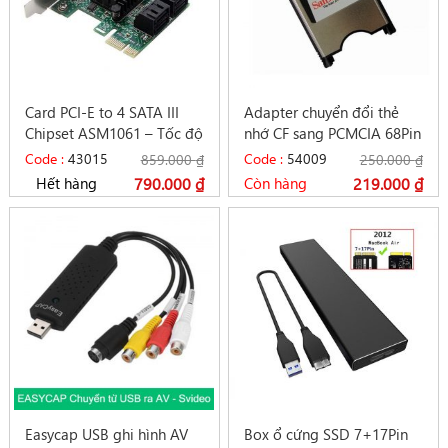
Card PCI-E to 4 SATA III
Adapter chuyển đổi thẻ
Chipset ASM1061 – Tốc độ
nhớ CF sang PCMCIA 68Pin
6Gbps
IDE / ATA máy CNC
Code :
43015
Code :
54009
859.000
₫
250.000
₫
Hết hàng
790.000
₫
Còn hàng
219.000
₫
Easycap USB ghi hình AV
Box ổ cứng SSD 7+17Pin