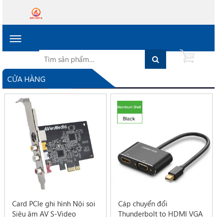
Toggle
navigation
Tìm
Search
0
kiếm
cho:
CỬA HÀNG
Card PCIe ghi hình Nội soi
Cáp chuyển đổi
Siêu âm AV S-Video
Thunderbolt to HDMI VGA