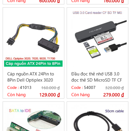
Còn hàng
600.000
₫
Còn hàng
160.000
₫
Cáp nguồn ATX 24Pin to
Đầu đọc thẻ nhớ USB 3.0
8Pin Dell Optiplex 3020
đọc thẻ SD MicroSD TF CF
7020 9020 T1700
MS Acasis IS-015
Code :
41013
Code :
54007
160.000
₫
320.000
₫
Còn hàng
129.000
₫
Còn hàng
279.000
₫