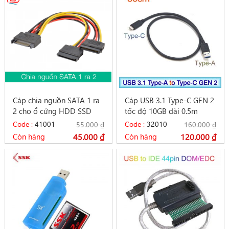
Cáp chia nguồn SATA 1 ra
Cáp USB 3.1 Type-C GEN 2
2 cho ổ cứng HDD SSD
tốc độ 10GB dài 0.5m
Type-A sang Type-C
Code :
41001
Code :
32010
55.000
₫
160.000
₫
Còn hàng
45.000
₫
Còn hàng
120.000
₫