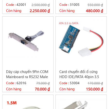
AverMedia C725B
Ugreen 20422 vỏ nhôm
Code :
42001
Code :
31005
2.500.000
₫
550.000
₫
đen
Còn hàng
2.250.000
₫
Còn hàng
480.000
₫
Dây cáp chuyển 9Pin COM
Card chuyển đổi ổ cứng
Mainboard ra RS232 Male
HDD IDE/PATA 40pin 3.5
inch sang SATA
Code :
62016
Code :
53004
79.000
₫
170.000
₫
Còn hàng
70.000
₫
Còn hàng
150.000
₫