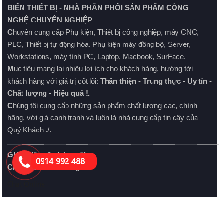
BIỂN THIẾT BỊ - NHÀ PHÂN PHỐI SẢN PHẨM CÔNG
NGHỆ CHUYÊN NGHIỆP
C
huyên cung cấp Phụ kiện, Thiết bị công nghiệp, máy CNC,
PLC, Thiết bị tự động hóa. Phụ kiện máy đồng bộ, Server,
Workstations, máy tính PC, Laptop, Macbook, SurFace.
M
ục tiêu mang lại nhiều lợi ích cho khách hàng, hướng tới
khách hàng với giá trị cốt lõi:
Thân thiện - Trung thực - Uy tín -
Chất lượng - Hiệu quả !.
C
húng tôi cung cấp những sản phẩm chất lượng cao, chính
hãng, với giá cạnh tranh và luôn là nhà cung cấp tin cậy của
Quý Khách ./.
........................................................................................................................................................................................................................
Giới thiệu về chúng tôi
0914 992 488
Chính sách bán hàng
Chat Online