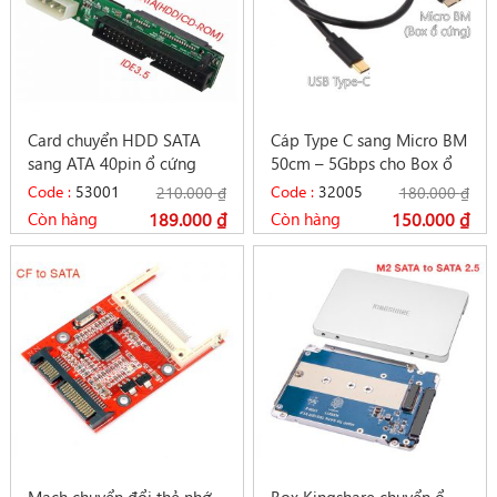
Card chuyển HDD SATA
Cáp Type C sang Micro BM
sang ATA 40pin ổ cứng
50cm – 5Gbps cho Box ổ
HDD 3.5 – chip JM20330
cứng cắm ngoài
Code :
53001
Code :
32005
210.000
₫
180.000
₫
Còn hàng
189.000
₫
Còn hàng
150.000
₫