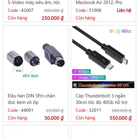
S-Video máy siêu âm, nội
Macbook Air 2012, Pro
soi vào máy tính
2012 sang USB 3.0
Code :
42007
Code :
51006
Liên hệ
300.000
₫
Còn hàng
250.000
₫
Còn hàng
Đầu hàn DIN 5Pin chân
Cáp Thunderbolt 3 ngắn
đực kèm vỏ ốp
30cm tốc độ 40Gb hỗ trợ
5K sạc 5A/100W PD
Code :
44001
Code :
32011
69.000
₫
580.000
₫
Còn hàng
50.000
₫
Còn hàng
550.000
₫