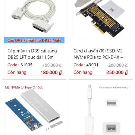
Cáp máy in DB9 cái sang
Card chuyển đổi SSD M2
DB25 LPT đực dài 1.5m
NVMe PCIe to PCI-E 4X –
SSU EM2-5002
Code :
61005
Code :
43001
199.000
₫
280.000
₫
Còn hàng
180.000
₫
Còn hàng
250.000
₫