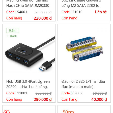
Mạch chuyển đổi thẻ nhớ
Box Kingshare chuyển ổ
Flash CF ra SATA JM20330
cứng M2 SATA 2280 to
chip
SATA 2.5 vỏ nhôm
Code :
54001
Code :
51010
Liên hệ
280.000
₫
Còn hàng
220.000
₫
Còn hàng
Hub USB 3.0 4Port Ugreen
Đầu nối DB25 LPT hai dầu
20290 – chia 1 ra 4 cổng,
đực (male to male)
cáp dài 0.5m
Code :
11001
Code :
62002
350.000
₫
59.000
₫
Còn hàng
290.000
₫
Còn hàng
40.000
₫