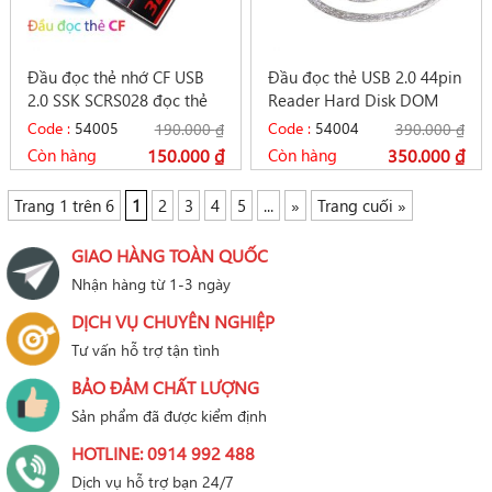
Đầu đọc thẻ nhớ CF USB
Đầu đọc thẻ USB 2.0 44pin
2.0 SSK SCRS028 đọc thẻ
Reader Hard Disk DOM
CF máy ảnh Camera
EDC thiết bị COMBO
Code :
54005
Code :
54004
190.000
₫
390.000
₫
Còn hàng
150.000
₫
Còn hàng
350.000
₫
Trang 1 trên 6
1
2
3
4
5
...
»
Trang cuối »
GIAO HÀNG TOÀN QUỐC
Nhận hàng từ 1-3 ngày
DỊCH VỤ CHUYÊN NGHIỆP
Tư vấn hỗ trợ tận tình
BẢO ĐẢM CHẤT LƯỢNG
Sản phẩm đã được kiểm định
HOTLINE: 0914 992 488
Dịch vụ hỗ trợ bạn 24/7