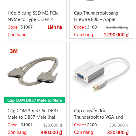
Hộp ổ cứng SSD M2 PCIe
Cáp Thunderbolt sang
NVMe to Type C Gen 2
Firewire 800 – Apple
10gb vỏ nhôm
A1463 MD464ZM A
Code :
51007
Liên hệ
Code :
31001
1.390.000
₫
Còn hàng
Còn hàng
1.290.000
₫
Cáp COM 3m 37Pin DB37
Cáp chuyển đổi
Male to DB37 Male (hai
Thunderbolt to VGA and
đầu đực) chân kim
Audio – Ugreen 10437
Code :
61001
Code :
22001
420.000
₫
390.000
₫
Còn hàng
380.000
₫
Còn hàng
350.000
₫