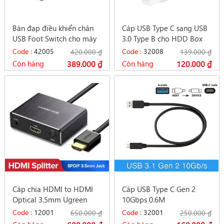
Bàn đạp điều khiển chân
Cáp USB Type C sang USB
USB Foot Switch cho máy
3.0 Type B cho HDD Box
tính USB HID pedal
và Máy in scan
Code :
42005
Code :
32008
420.000
₫
139.000
₫
Còn hàng
389.000
₫
Còn hàng
120.000
₫
Cáp chia HDMI to HDMI
Cáp USB Type C Gen 2
Optical 3.5mm Ugreen
10Gbps 0.6M
40281
Code :
12001
Code :
32001
650.000
₫
250.000
₫