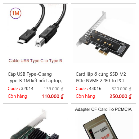
Cáp USB Type-C sang
Card lắp ổ cứng SSD M2
Type-B 1M kết nối Laptop,
PCIe NVME 2280 To PCI
Macbook với Máy in
Express 3.0 X1
Code :
32014
Code :
43016
139.000
₫
320.000
₫
Còn hàng
110.000
₫
Còn hàng
250.000
₫