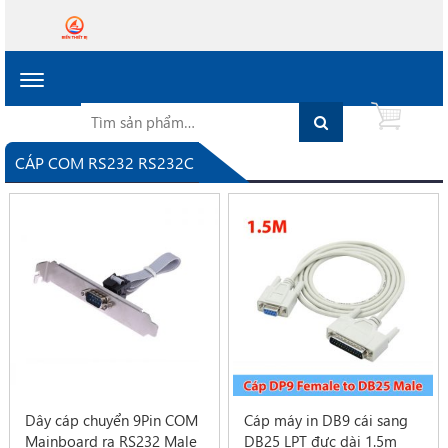
Toggle
navigation
Tìm
Search
0
kiếm
cho:
CÁP COM RS232 RS232C
Dây cáp chuyển 9Pin COM
Cáp máy in DB9 cái sang
Mainboard ra RS232 Male
DB25 LPT đực dài 1.5m