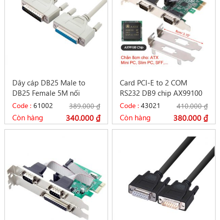
Dây cáp DB25 Male to
Card PCI-E to 2 COM
DB25 Female 5M nối
RS232 DB9 chip AX99100
thẳng
Case mini Slim PC, SFF
Code :
61002
Code :
43021
389.000
₫
410.000
₫
Còn hàng
340.000
₫
Còn hàng
380.000
₫