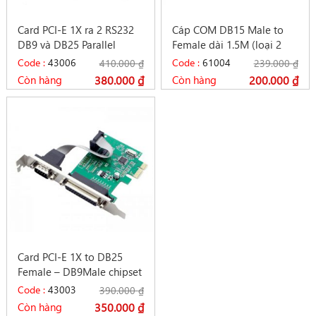
Card PCI-E 1X ra 2 RS232
Cáp COM DB15 Male to
DB9 và DB25 Parallel
Female dài 1.5M (loại 2
chipset WCH382
hàng)
Code :
43006
Code :
61004
410.000
₫
239.000
₫
Còn hàng
380.000
₫
Còn hàng
200.000
₫
Card PCI-E 1X to DB25
Female – DB9Male chipset
WCH382
Code :
43003
390.000
₫
Còn hàng
350.000
₫