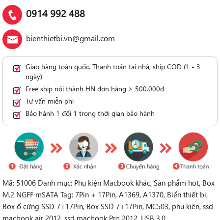
0914 992 488
bienthietbi.vn@gmail.com
Giao hàng toàn quốc. Thanh toán tại nhà, ship COD (1 - 3
ngày)
Free ship nội thành HN đơn hàng > 500.000đ
Tư vấn miễn phí
Bảo hành 1 đổi 1 trong thời gian bảo hành
Mã:
51006
Danh mục:
Phụ kiện Macbook khác
,
Sản phẩm hot
,
Box
M.2 NGFF mSATA
Tag:
7Pin + 17Pin
,
A1369
,
A1370
,
Biển thiết bị
,
Box ổ cứng SSD 7+17Pin
,
Box SSD 7+17Pin
,
MC503
,
phu kiện
,
ssd
macbook air 2012
,
ssd macbook Pro 2012
,
USB 3.0