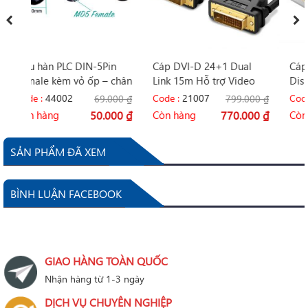
LC DIN-5Pin
Cáp DVI-D 24+1 Dual
Cáp chuyển Mini
m vỏ ốp – chân
Link 15m Hỗ trợ Video
Displayport ra HD
in
Full HD Ugreen 11603
Ugreen 40361 hỗ t
02
Code :
21007
Code :
31008
69.000
₫
799.000
₫
3
50.000
₫
Còn hàng
770.000
₫
Còn hàng
29
SẢN PHẨM ĐÃ XEM
BÌNH LUẬN FACEBOOK
GIAO HÀNG TOÀN QUỐC
Nhận hàng từ 1-3 ngày
DỊCH VỤ CHUYÊN NGHIỆP