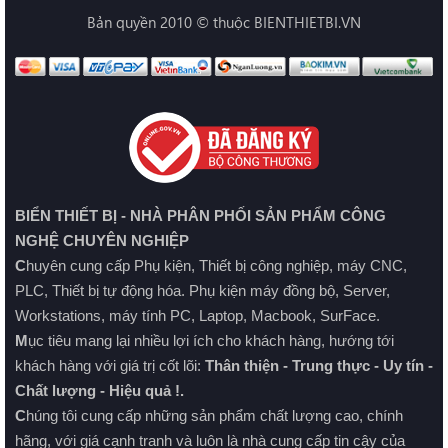
Bản quyền 2010 © thuộc BIENTHIETBI.VN
BIỂN THIẾT BỊ - NHÀ PHÂN PHỐI SẢN PHẨM CÔNG
NGHỆ CHUYÊN NGHIỆP
C
huyên cung cấp Phụ kiện, Thiết bị công nghiệp, máy CNC,
PLC, Thiết bị tự động hóa. Phụ kiện máy đồng bộ, Server,
Workstations, máy tính PC, Laptop, Macbook, SurFace.
M
ục tiêu mang lại nhiều lợi ích cho khách hàng, hướng tới
khách hàng với giá trị cốt lõi:
Thân thiện - Trung thực - Uy tín -
Chất lượng - Hiệu quả !.
C
húng tôi cung cấp những sản phẩm chất lượng cao, chính
hãng, với giá cạnh tranh và luôn là nhà cung cấp tin cậy của