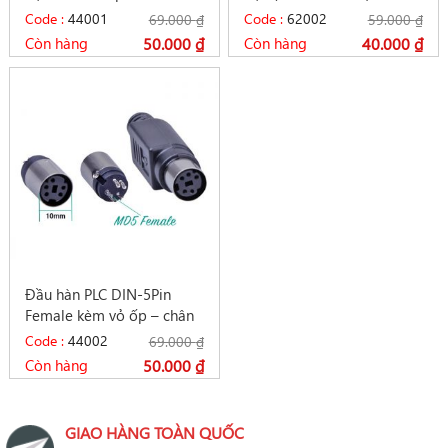
Code :
44001
Code :
62002
69.000
₫
59.000
₫
Còn hàng
50.000
₫
Còn hàng
40.000
₫
Đầu hàn PLC DIN-5Pin
Female kèm vỏ ốp – chân
cái loại 5Pin
Code :
44002
69.000
₫
Còn hàng
50.000
₫
GIAO HÀNG TOÀN QUỐC