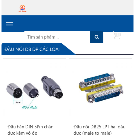
Toggle
navigation
Tìm
Search
0
kiếm
cho:
ĐẦU NỐI DB DP CÁC LOẠI
Đầu hàn DIN 5Pin chân
Đầu nối DB25 LPT hai dầu
đực kèm vỏ ốp
đực (male to male)