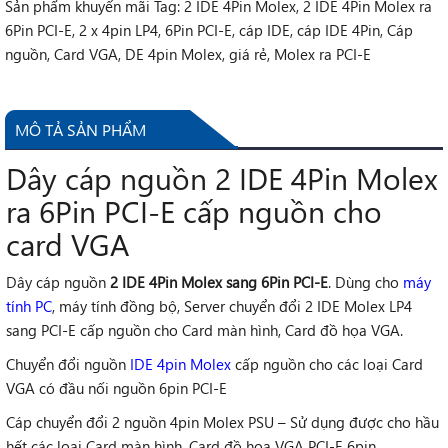
Sản phẩm khuyến mãi
Tag:
2 IDE 4Pin Molex
,
2 IDE 4Pin Molex ra
6Pin PCI-E
,
2 x 4pin LP4
,
6Pin PCI-E
,
cáp IDE
,
cáp IDE 4Pin
,
Cáp
nguồn
,
Card VGA
,
DE 4pin Molex
,
giá rẻ
,
Molex ra PCI-E
MÔ TẢ SẢN PHẨM
Dây cáp nguồn 2 IDE 4Pin Molex
ra 6Pin PCI-E cấp nguồn cho
card VGA
Dây cáp nguồn
2 IDE 4Pin Molex sang 6Pin PCI-E
. Dùng cho
máy
tính PC
, máy tính đồng bộ, Server chuyển đổi 2 IDE Molex LP4
sang PCI-E cấp nguồn cho Card màn hình, Card đồ họa VGA.
Chuyển đổi nguồn
IDE 4pin Molex
cấp nguồn cho các loại Card
VGA có đầu nối nguồn 6pin PCI-E
Cáp chuyển đổi 2 nguồn 4pin Molex PSU – Sử dụng được cho hầu
hết các loại Card màn hình, Card đồ họa VGA PCI-E 6pin.